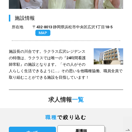
施設情報
所在地
〒432-8013 静岡県浜松市中央区広沢1丁目18-5
MAP
施設長の川合です。ラクラス広沢レジデンス
の特徴は、ラクラスでは唯一の『24時間看護
師常駐』の施設となります。「その人がその
人らしく生活できるように…」その思いを他職種協働、職員全員で
取り組むことができる施設を目指しています！
求人情報
一覧
職種
で絞り込む
看護師