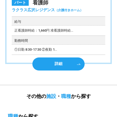
看護師
パート
ラクラス広沢レジデンス
（介護付きホーム）
給与
正看護師時給：1,660円 准看護師時給
…
勤務時間
①日勤 8:30-17:30 ②夜勤 1
…
詳細
その他の
施設
・
職種
から探す
職種
から探す