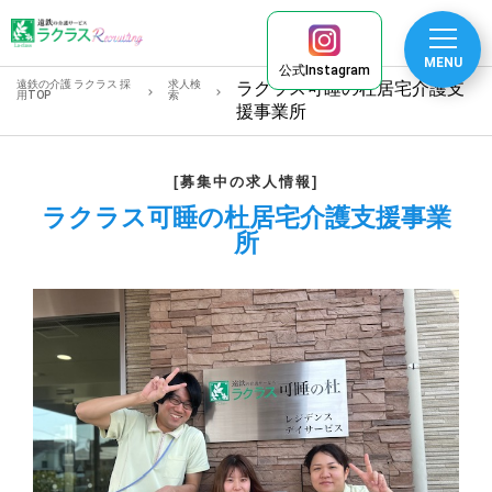
MENU
公式Instagram
遠鉄の介護 ラクラス 採
求人検
ラクラス可睡の杜居宅介護支
用TOP
索
援事業所
[募集中の求人情報]
ラクラス可睡の杜居宅介護支援事業
所