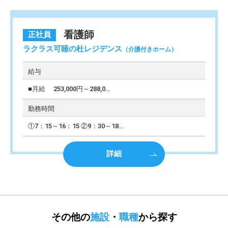
看護師
正社員
ラクラス可睡の杜レジデンス
（介護付きホーム）
給与
■月給 253,000円～288,0
…
勤務時間
①7：15～16：15 ②9：30～18
…
詳細
その他の
施設
・
職種
から探す